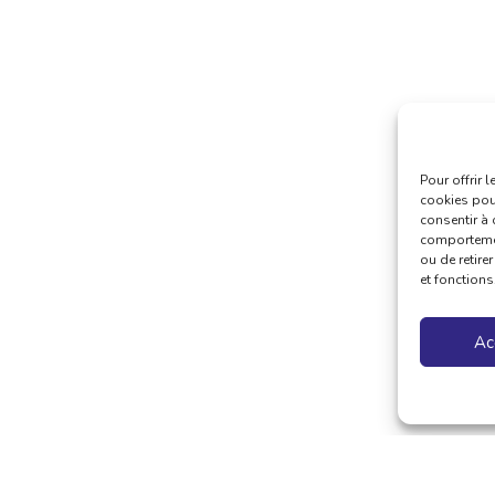
Pour offrir 
cookies pour
consentir à 
comportement
ou de retire
et fonctions
Ac