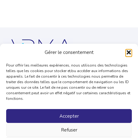
Gérer le consentement
Des avocats dédiés à la défense des professions à fortes
Pour offrir les meilleures expériences, nous utilisons des technologies
contraintes réglementaires.
telles que les cookies pour stocker et/ou accéder aux informations des
appareils. Le fait de consentir à ces technologies nous permettra de
traiter des données telles que le comportement de navigation ou les ID
uniques sur ce site. Le fait de ne pas consentir ou de retirer son
CONTACT
consentement peut avoir un effet négatif sur certaines caractéristiques et
fonctions.
9, rue de Phalsbourg – 75017 Paris
Tél :
01 78 96 72 20
Accepter
Mail :
contact@arma.legal
Refuser