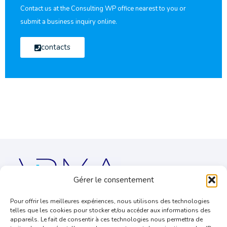
Contact us at the Consulting WP office nearest to you or
submit a business inquiry online.
contacts
Gérer le consentement
Des avocats dédiés à la défense des professions à fortes
Pour offrir les meilleures expériences, nous utilisons des technologies
contraintes réglementaires.
telles que les cookies pour stocker et/ou accéder aux informations des
appareils. Le fait de consentir à ces technologies nous permettra de